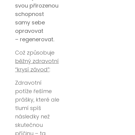
svou přirozenou
schopnost
samy sebe
opravovat
– regenerovat.
Což způsobuje
běžný zdravotní
“krysí závod”
:
Zdravotní
potíže řešíme
prášky, které ale
tlumí spíš
následky než
skutečnou
příčinu – ta