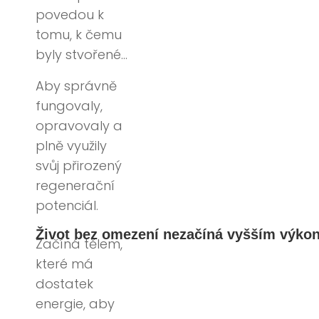
povedou k
tomu, k čemu
byly stvořené…
Aby správně
fungovaly,
opravovaly a
plně využily
svůj přirozený
regenerační
potenciál.
Život bez omezení nezačíná vyšším výko
Začíná tělem,
které má
dostatek
energie, aby