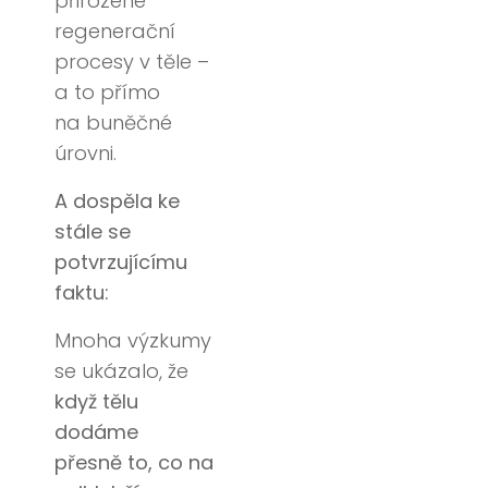
přirozené
regenerační
procesy v těle –
a to přímo
na buněčné
úrovni.
A dospěla ke
stále se
potvrzujícímu
faktu:
Mnoha výzkumy
se ukázalo, že
když tělu
dodáme
přesně to, co na