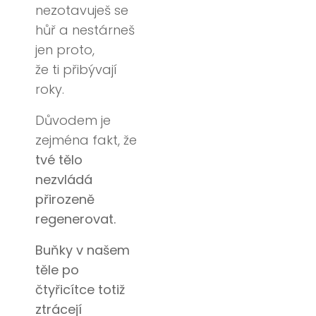
nezotavuješ se
hůř a nestárneš
jen proto,
že ti přibývají
roky.
Důvodem je
zejména fakt, že
tvé tělo
nezvládá
přirozeně
regenerovat.
Buňky v našem
těle po
čtyřicítce totiž
ztrácejí