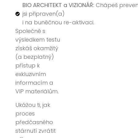
BIO ARCHITEKT a VIZIONÁŘ:
Chápeš preven
jsi připraven(a)
i na buněčnou re-aktivaci.
Společně s
výsledkem testu
získáš okamžitý
(a bezplatný)
přístup k
exkluzivním
informacím a
VIP materiálům.
Ukážou ti, jak
proces
předčasného
stárnutí zvrátit