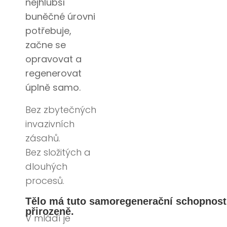
nejhlubší
buněčné úrovni
potřebuje,
začne se
opravovat a
regenerovat
úplně samo.
Bez zbytečných
invazivních
zásahů.
Bez složitých a
dlouhých
procesů.
Tělo má tuto samoregenerační schopnost
přirozeně.
V mládí je