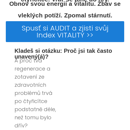
Obnov svou energii a vitalitu. Zbav se
vleklých potíží. Zpomal stárnutí.
Spusť si AUDIT a zjisti svůj
Index VITALITY >>
Kladeš si otázku: Proč jsi tak často
unavený(á)?
A proč tvá
regenerace a
zotavení ze
zdravotních
problémů trvá
po čtyřicítce
podstatně déle,
než tomu bylo
dřív?