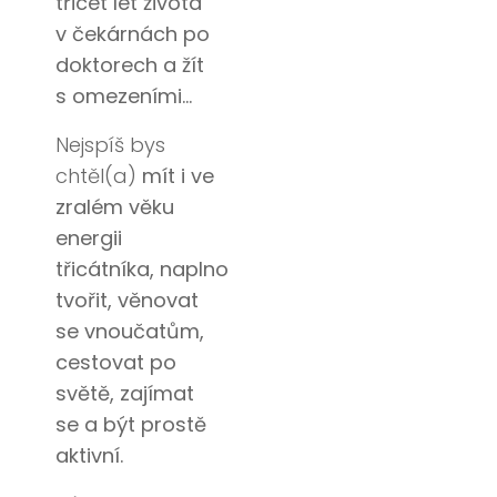
třicet let života
v čekárnách po
doktorech a žít
s omezeními.
..
Nejspíš bys
chtěl(a)
mít i ve
zralém věku
energii
třicátníka,
naplno
tvořit, věnovat
se vnoučatům,
cestovat po
světě, zajímat
se a být prostě
aktivní.