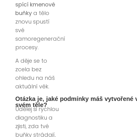
spící kmenové
buňky
a tělo
znovu spustí
své
samoregenerační
procesy.
A děje se to
zcela bez
ohledu na náš
aktuální věk.
Otázka je, jaké podmínky máš vytvořené 
svém těle?
Udělej si rychlou
diagnostiku a
zjisti, zda tvé
buňky strádají,