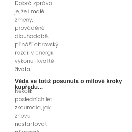
Dobrá zpráva
je, že i malé
změny,
prováděné
dlouhodobě,
přináší obrovský
rozdíl v energii,
výkonu i kvalitě
života.
Věda se totiž posunula o mílové kroky
kupředu...
Několik
posledních let
zkoumala, jak
znovu
nastartovat