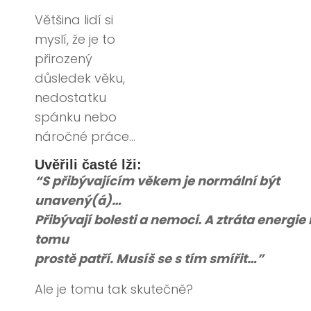
Většina lidí si
myslí, že je to
přirozený
důsledek věku,
nedostatku
spánku nebo
náročné práce…
Uvěřili časté lži:
“S přibývajícím věkem je normální být
unavený(á)…
Přibývají bolesti a nemoci. A ztráta energie 
tomu
prostě patří. Musíš se s tím smířit…”
Ale je tomu tak skutečně?