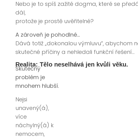
Nebo je to spíš zažité dogma, které se před
dál,
protože je prostě uvěřitelné?
A zároveň je pohodlné…
Dává totiž „dokonalou výmluvu“, abychom neř
skutečné příčiny a nehledali funkční řešení…
Realita: Tělo neselhává jen kvůli věku.
Skutečný
problém je
mnohem hlubší.
Nejsi
unavený(á),
více
náchylný(á) k
nemocem,