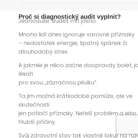
Proč si diagnostický audit vyplnit?
Jednoduše: Budeš mít jasno.
Mnoho lidí dnes ignoruje varovné příznaky
– nedostatek energie, špatný spánek či
dlouhodobý stres.
A jakmile je něco začne doopravdy bolet, j
lékaři
pro svou „zázračnou pilulku“.
Ta jim možná krátkodobě pomůže, ale ve
skutečnosti
jen potlačí příznaky. Neřeší problém a jeho
hlubší příčiny.
Svůj zdravotní stav tak vlastně lakují na růž