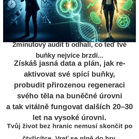
2minutový audit ti odhalí, co teď tvé
buňky nejvíce brzdí...
Získáš jasná data a plán, jak re-
aktivovat své spící buňky,
probudit přirozenou regeneraci
svého těla na buněčné úrovni
a tak vitálně fungovat dalších 20–30
let na vysoké úrovni.
Tvůj život bez hranic nemusí skončit po
čtyřicítce. Vrať se plně do hry.