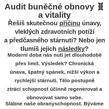
Audit buněčné obnovy 🧬
a vitality
Řešíš skutečnou
příčinu
únavy,
vleklých zdravotních potíží
a předčasného stárnutí? Nebo jen
tlumíš jejich
následky
?
Moderní doba nás nutí jet dlouhodobě
přes limit. Výsledek? Chronická
únava, špatný spánek, nižší výkon a
rychlejší stárnutí. Tělo postupně
ztrácí schopnost účinně regenerovat a
obnovovat samo sebe.
Slábne naše obranyschopnost. Býváme