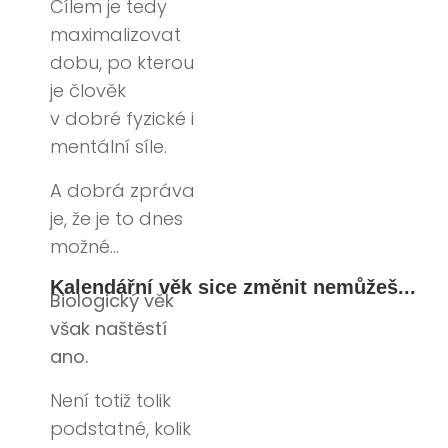
Cílem je tedy
maximalizovat
dobu, po kterou
je člověk
v dobré fyzické i
mentální síle.
A dobrá zpráva
je, že je to dnes
možné…
Kalendářní věk sice změnit nemůžeš...
Biologický věk
však naštěstí
ano.
Není totiž tolik
podstatné, kolik