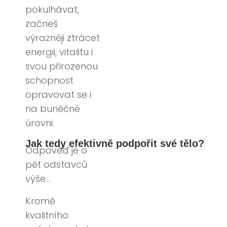
pokulhávat,
začneš
výrazněji ztrácet
energii, vitalitu i
svou přirozenou
schopnost
opravovat se i
na buněčné
úrovni.
Jak tedy efektivně podpořit své tělo?
Odpověď je o
pět odstavců
výše…
Kromě
kvalitního