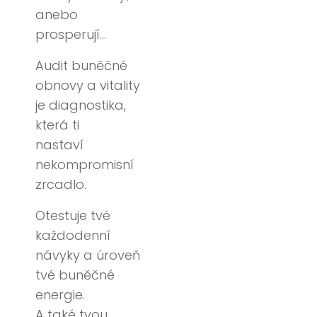
anebo
prosperují…
Audit buněčné
obnovy a vitality
je diagnostika,
která ti
nastaví
nekompromisní
zrcadlo.
Otestuje tvé
každodenní
návyky a úroveň
tvé buněčné
energie.
A také tvou