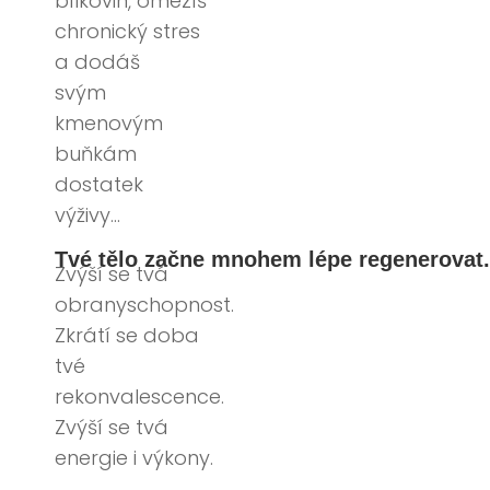
bílkovin, omezíš
chronický stres
a dodáš
svým
kmenovým
buňkám
dostatek
výživy…
Tvé tělo začne mnohem lépe regenerovat.
Zvýší se tvá
obranyschopnost.
Zkrátí se doba
tvé
rekonvalescence.
Zvýší se tvá
energie i výkony.