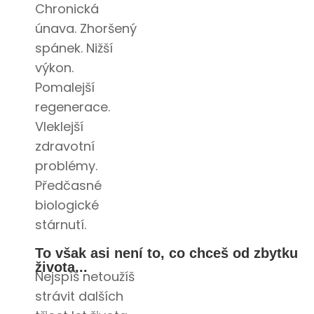
Chronická
únava. Zhoršený
spánek. Nižší
výkon.
Pomalejší
regenerace.
Vleklejší
zdravotní
problémy.
Předčasné
biologické
stárnutí.
To však asi není to, co chceš od zbytku
života...
Nejspíš netoužíš
strávit dalších