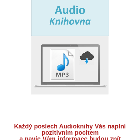
Každý poslech Audioknihy Vás naplní
pozitivním pocitem
a navíc Vám informace budou znít