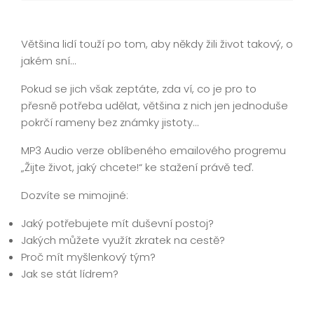
Většina lidí touží po tom, aby někdy žili život takový, o
jakém sní…
Pokud se jich však zeptáte, zda ví, co je pro to
přesně potřeba udělat, většina z nich jen jednoduše
pokrčí rameny bez známky jistoty…
MP3 Audio verze oblíbeného emailového progremu
„Žijte život, jaký chcete!“ ke stažení právě teď.
Dozvíte se mimojiné:
Jaký potřebujete mít duševní postoj?
Jakých můžete využít zkratek na cestě?
Proč mít myšlenkový tým?
Jak se stát lídrem?