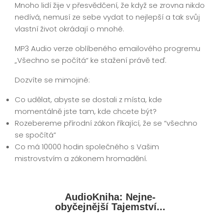
Mnoho lidí žije v přesvědčení, že když se zrovna nikdo
nedívá, nemusí ze sebe vydat to nejlepší a tak svůj
vlastní život okrádají o mnohé.
MP3 Audio verze oblíbeného emailového progremu
„Všechno se počítá“ ke stažení právě teď.
Dozvíte se mimojiné:
Co udělat, abyste se dostali z místa, kde
momentálně jste tam, kde chcete být?
Rozebereme přírodní zákon říkající, že se “všechno
se spočítá”
Co má 10000 hodin společného s Vašim
mistrovstvím a zákonem hromadění.
AudioKniha: Nejne-
obyčejnější Tajemství...