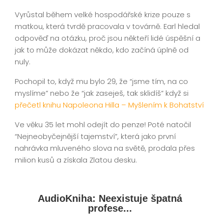
Vyrůstal během velké hospodářské krize pouze s
matkou, která tvrdě pracovala v továrně. Earl hledal
odpověď na otázku, proč jsou někteří lidé úspěšní a
jak to může dokázat někdo, kdo začíná úplně od
nuly.
Pochopil to, když mu bylo 29, že “jsme tím, na co
myslíme” nebo že “jak zaseješ, tak sklidíš” když si
přečetl knihu Napoleona Hilla – Myšlením k Bohatství
Ve věku 35 let mohl odejít do penze! Poté natočil
“Nejneobyčejnější tajemství”, která jako první
nahrávka mluveného slova na světě, prodala přes
milion kusů a získala Zlatou desku.
AudioKniha: Neexistuje špatná
profese...