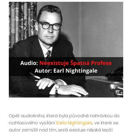
Opět audiokniha, která byla původně nahrávkou do
rozhlasového vysílání
Earla Nightingala
, ve které se
autor zamýšlí nad tím, jestli existuje nějaká lepší