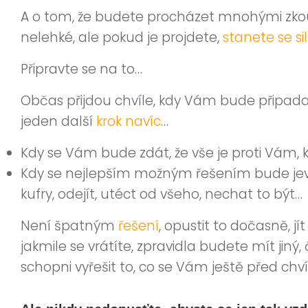
A o tom, že budete procházet mnohými zk
nelehké, ale pokud je projdete,
stanete se si
Připravte se na to…
Občas přijdou chvíle, kdy Vám bude připada
jeden další
krok navíc
…
Kdy se Vám bude zdát, že vše je proti Vám, 
Kdy se nejlepším možným řešením bude jevit,
kufry, odejít, utéct od všeho, nechat to být…
Není špatným
řešení
, opustit to dočasně, jí
jakmile se vrátíte, zpravidla budete mít jin
schopni vyřešit to, co se Vám ještě před c