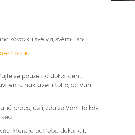
eho závazku své vizi, svému snu….
 bez hranic
.
řujte se pouze na dokončení,
právnému nastavení toho, oč Vám
aná práce, úsilí, zda se Vám to kdy
é věci…
ci, které je potřeba dokončit,