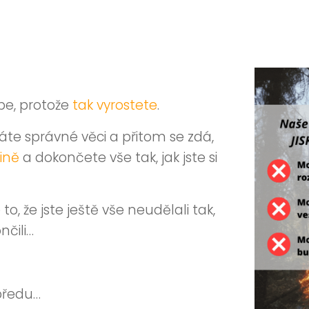
be, protože
tak vyrostete
.
ěláte správné věci a přitom se zdá,
ině
a dokončete vše tak, jak jste si
o, že jste ještě vše neudělali tak,
nčili…
upředu…