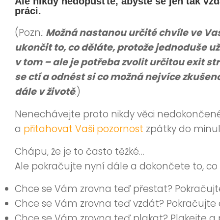
Ale nikdy nedopusťte, abyste se jen tak vzd
práci.
(Pozn.:
Možná nastanou určité chvíle ve Va
ukončit to, co děláte, protože jednoduše 
v tom – ale je potřeba zvolit určitou exit s
se ctí a odnést si co možná nejvíce zkušen
dále v životě
.)
Nenechávejte proto nikdy věci nedokončené
a
přitahovat Vaši pozornost
zpátky do minul
Chápu, že je to často těžké…
Ale pokračujte nyní dále a dokončete to, c
Chce se Vám zrovna teď přestat? Pokračujt
Chce se Vám zrovna teď vzdát? Pokračujte
Chce se Vám zrovna teď plakat? Plakejte a 