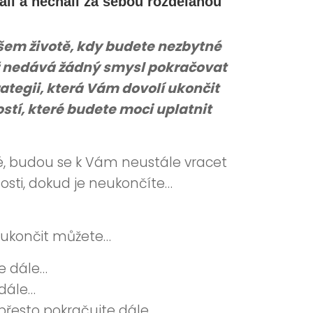
ali a nechali za sebou rozdělanou
šem životě, kdy budete nezbytné
už nedává žádný smysl pokračovat
trategii, která Vám dovolí ukončit
ostí, které budete moci uplatnit
, budou se k Vám neustále vracet
osti, dokud je neukončíte…
o ukončit můžete…
e dále…
 dále…
přesto pokračujte dále…