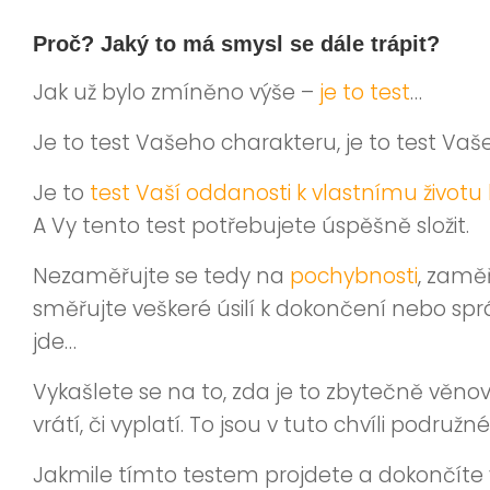
Proč? Jaký to má smysl se dále trápit?
Jak už bylo zmíněno výše –
je to test
…
Je to test Vašeho charakteru, je to test Vaš
Je to
test Vaší oddanosti k vlastnímu životu
A Vy tento test potřebujete úspěšně složit.
Nezaměřujte se tedy na
pochybnosti
, zamě
směřujte veškeré úsilí k dokončení nebo s
jde…
Vykašlete se na to, zda je to zbytečně věnov
vrátí, či vyplatí. To jsou v tuto chvíli podružn
Jakmile tímto testem projdete a dokončíte vě