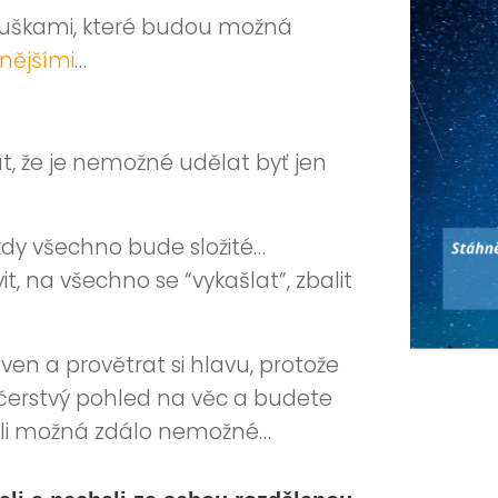
ouškami, které budou možná
lnějšími
…
t, že je nemožné udělat byť jen
kdy všechno bude složité…
 na všechno se “vykašlat”, zbalit
t ven a provětrat si hlavu, protože
ý, čerstvý pohled na věc a budete
hvíli možná zdálo nemožné…