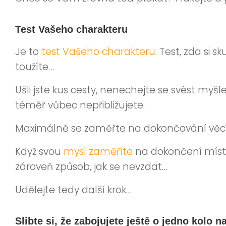
Test Vašeho charakteru
Je to
test Vašeho charakteru
. Test, zda si 
toužíte…
Ušli jste kus cesty, nenechejte se svést myš
téměř vůbec nepřibližujete.
Maximálně se zaměřte na dokončování věcí a z
Když svou
mysl zaměříte
na dokončení místo
zároveň způsob, jak se nevzdat…
Udělejte tedy další krok…
Slibte si, že zabojujete ještě o jedno kolo na