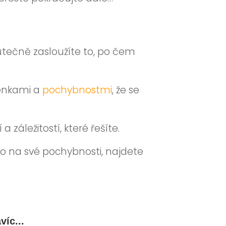
skutečně zasloužíte to, po čem
lenkami a
pochybnostmi
, že se
áležitostí, které řešíte.
 na své pochybnosti, najdete
víc...