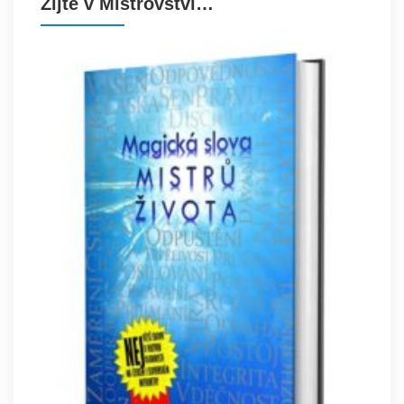
Žijte v Mistrovství…