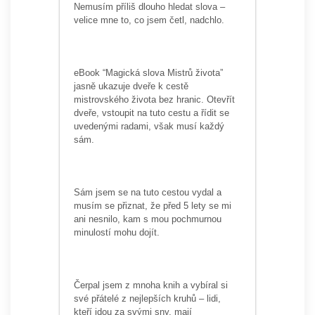
Nemusím příliš dlouho hledat slova –
velice mne to, co jsem četl, nadchlo.
eBook “Magická slova Mistrů života”
jasně ukazuje dveře k cestě
mistrovského života bez hranic. Otevřít
dveře, vstoupit na tuto cestu a řídit se
uvedenými radami, však musí každý
sám.
Sám jsem se na tuto cestou vydal a
musím se přiznat, že před 5 lety se mi
ani nesnilo, kam s mou pochmurnou
minulostí mohu dojít.
Čerpal jsem z mnoha knih a vybíral si
své přátelé z nejlepších kruhů – lidi,
kteří jdou za svými sny, mají