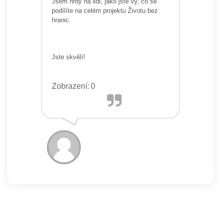
Jsem hrdý na lidi, jako jste vy, co se
podílíte na celém projektu Životu bez
hranic.
Jste skvělí!
Zobrazení:
0