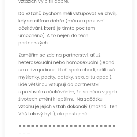
vztazích Vy cítili dobře.
Do vztahů bychom měli vstupovat ve chvíli,
kdy se cítíme dobře
(máme i pozitivní
očekávání, které je tímto pocitem
umocněno). A to nejen do těch
partnerských.
Zaměřím se zde na partnerství, ať už
heterosexuální nebo homosexuální (jedná
se o dva jedince, kteří spolu chodí, sdílí své
myšlenky, pocity, doteky, sexualitu apod.).
Lidé většinou vstupují do partnerství
s pozitivním očekáváním, že se něco v jejich
životech změní k lepšímu.
Na začátku
vztahu je jejich vztah dokonalý
(možná i ten
Váš takový byl…), ale postupně…
= = = = = = = = = = = = = = = = = = = = = = =
= = =