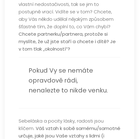
vlastní nedostačivosti, tak se jim to
postupně vrací. Vidíte se v tom? Chcete,
aby Vás někdo udělal nějakým způsobem
šťastné tím, že doplní to, co Vám chybí?
Chcete partnerku/partnera, protože si
myslíte, že už jste staří a chcete i dítě? Je
v tom tlak „okolností“?
Pokud Vy se nemáte
opravdově rádi,
nenalezte to nikde venku.
Sebeláska a pocity lásky, radosti jsou
klíčem.
Váš vztah k sobě samému/samotné
určuje, jaké jsou Vaše vztahy s lidmi (i