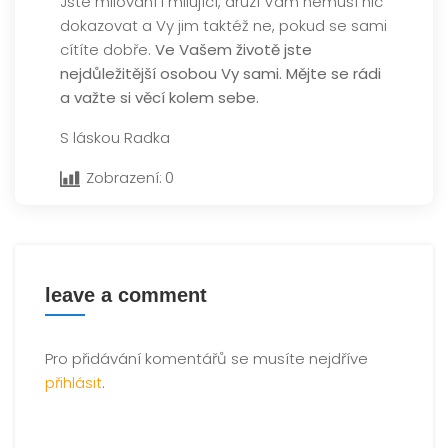
Jste milovaní i milující, druzí Vám nemusí nic
dokazovat a Vy jim taktéž ne, pokud se sami
cítíte dobře.
Ve Vašem životě jste
nejdůležitější osobou Vy sami. Mějte se rádi
a važte si věcí kolem sebe.
S láskou Radka
Zobrazení:
0
leave a comment
Pro přidávání komentářů se musíte nejdříve
přihlásit
.