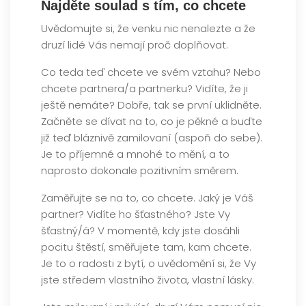
Najděte soulad s tím, co chcete
Uvědomujte si, že venku nic nenalezte a že
druzí lidé Vás nemají proč doplňovat.
Co teda teď chcete ve svém vztahu? Nebo
chcete partnera/a partnerku? Vidíte, že ji
ještě nemáte? Dobře, tak se první uklidněte.
Začněte se dívat na to, co je pěkné a buďte
již teď bláznivě zamilovaní (aspoň do sebe).
Je to příjemné a mnohé to mění, a to
naprosto dokonale pozitivním směrem.
Zaměřujte se na to, co chcete. Jaký je Váš
partner? Vidíte ho šťastného? Jste Vy
šťastný/á? V momentě, kdy jste dosáhli
pocitu štěstí, směřujete tam, kam chcete.
Je to o radosti z bytí, o uvědomění si, že Vy
jste středem vlastního života, vlastní lásky.