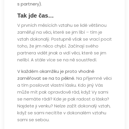
s partnery).
Tak jde čas…
V prvních měsících vztahu se lidé většinou
zaměřují na věci, které se jim líbí – tím je
vztah dokonalý. Postupně však se vrací pocit
toho, že jim něco chybí. Začínají svého
partnera vidět jinak a vidí věci, které se jim
nelíbí. A stále více se na ně soustředí.
V každém okamžiku je proto vhodné
zaměřovat se na to pěkné.
Na příjemné věci
a tím posilovat vlastní lásku. Kdo jiný Vás
může mít pak opravdově rád, když Vy sami
se nemáte rádi? Kde je pak radost a láska?
Najdete ji venku? Nelze zažít dokonalý vztah,
když se sami necítíte v dokonalém vztahu
sami se sebou.