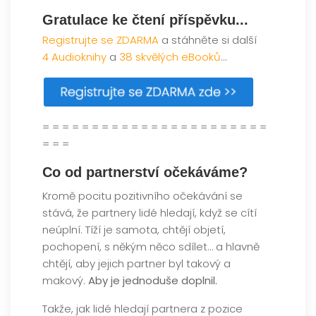
Gratulace ke čtení příspěvku...
Registrujte se ZDARMA
a stáhněte si další
4 Audioknihy
a
38 skvělých eBooků
...
= = = = = = = = = = = = = = = = = = = = = = =
= = =
Co od partnerství očekáváme?
Kromě pocitu pozitivního očekávání se
stává, že partnery lidé hledají, když se cítí
neúplní. Tíží je samota, chtějí objetí,
pochopení, s někým něco sdílet… a hlavně
chtějí, aby jejich partner byl takový a
makový.
Aby je jednoduše doplnil.
Takže, jak lidé hledají partnera z pozice