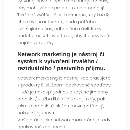
vytvářejí nové a lepší a nákladnější bonusy,
aby mohli vůbec prodat to, co propagují…
Takže při zvětšující se konkurenci, kdy každý
chce být na internetu, bude potřeba
zvětšující se čas, odhodlání a úsilí, který
budete muset investovat, abyste si vytvořili
loajální zákazníky.
Network marketing
je nástroj či
systém k vytvoření
trvalého /
reziduálního /
pasivního příjmu
.
Network marketing je nástroj, kde pracujete
s produkty či službami opakované spotřeby
– lidé je nakoupí jednou a když se jim daný
produkt / služba líbí a líbíte se jim Vy, pak
jakmile produkt či službu znovu potřebují,
nakoupí jej znovu.
Vaše práce jako network marketéra je tedy
opakovaně zaplacena.