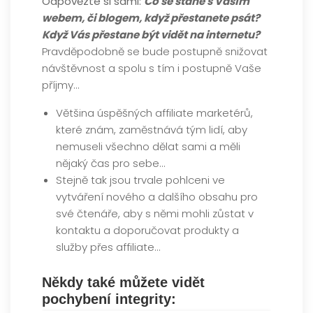
Odpovězte si sami:
Co se stane s Vaším
webem, či blogem, když přestanete psát?
Když Vás přestane být vidět na internetu?
Pravděpodobně se bude postupně snižovat
návštěvnost a spolu s tím i postupně Vaše
příjmy…
Většina úspěšných affiliate marketérů,
které znám, zaměstnává tým lidí, aby
nemuseli všechno dělat sami a měli
nějaký čas pro sebe…
Stejně tak jsou trvale pohlceni ve
vytváření nového a dalšího obsahu pro
své čtenáře, aby s němi mohli zůstat v
kontaktu a doporučovat produkty a
služby přes affiliate…
Někdy také můžete vidět
pochybení integrity: