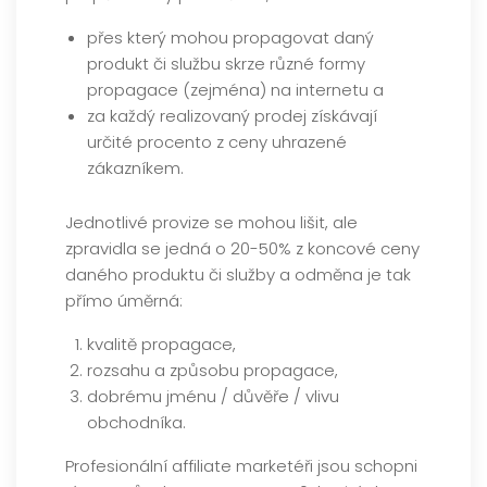
přes který mohou propagovat daný
produkt či službu skrze různé formy
propagace (zejména) na internetu a
za každý realizovaný prodej získávají
určité procento z ceny uhrazené
zákazníkem.
Jednotlivé provize se mohou lišit, ale
zpravidla se jedná o 20-50% z koncové ceny
daného produktu či služby a odměna je tak
přímo úměrná:
kvalitě propagace,
rozsahu a způsobu propagace,
dobrému jménu / důvěře / vlivu
obchodníka.
Profesionální affiliate marketéři jsou schopni