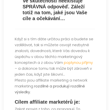
Ve skutečnosti neexistuje
SPRÁVNÁ odpověď.
Záleží
totiž na tom, jaké jsou Vaše
cíle a očekávání
…
Když si s tím dáte určitou práci a budete se
vzdělávat, tak si můžete osvojit nezbytné
znalosti, dovednosti, které Vás dovedou k
úspěchu v obou těchto marketingový
konceptech a z obou Vám
poplynou příjmy
– a dokonce tomu tak může být zároveň v
jeden čas, když jste šikovní…
Přesto jsou affiliate marketing a network
marketing
rozdílné a produkují rozdílné
výsledky
.
Cílem affiliate marketérů je:
Ziskat provizi z toho, co propagují. To