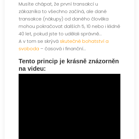
Musíte chápat, že první transakcí u
zákazníka to všechno začíná, ale dané
transakce (nákupy) od daného člověka
mohou pokračovat dalších 5, 10 nebo i klidně
40 let, pokud jste to udělali správně…
A v tom se skrývá
skutečné bohatství a
svoboda
– časová i finanční…
Tento princip je krásně znázorněn
na videu: