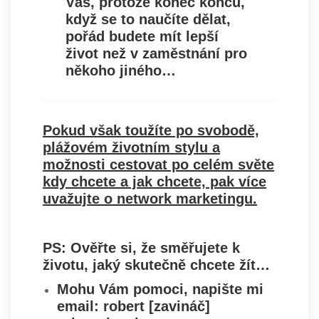
Vás, protože konec konců,
když se to naučíte dělat,
pořád budete mít lepší
život než v zaměstnání pro
někoho jiného…
Pokud však toužíte po svobodě,
plážovém životním stylu a
možnosti cestovat po celém světe
kdy chcete a jak chcete, pak více
uvažujte o network marketingu
.
PS: Ověřte si, že
směřujete k
životu, jaký skutečně chcete žít
…
Mohu Vám pomoci,
napište mi
email
: robert [zavináč]