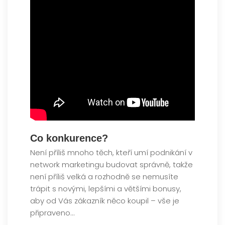
Co konkurence?
Není příliš mnoho těch, kteří umí podnikání v
network marketingu budovat správně, takže
není příliš velká a rozhodně se nemusíte
trápit s novými, lepšími a většími bonusy,
aby od Vás zákazník něco koupil – vše je
připraveno…