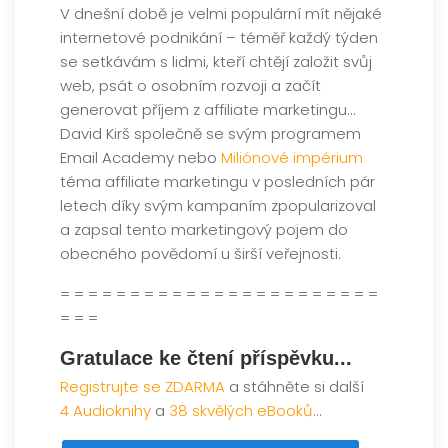
V dnešní době je velmi populární mít nějaké
internetové podnikání – téměř každý týden
se setkávám s lidmi, kteří chtějí založit svůj
web, psát o osobním rozvoji a začít
generovat příjem z affiliate marketingu…
David Kirš společně se svým programem
Email Academy
nebo
Miliónové impérium
téma affiliate marketingu v posledních pár
letech díky svým kampaním zpopularizoval
a zapsal tento marketingový pojem do
obecného povědomí u širší veřejnosti.
= = = = = = = = = = = = = = = = = = = = = = =
= = =
Gratulace ke čtení příspěvku...
Registrujte se ZDARMA
a stáhněte si další
4 Audioknihy
a
38 skvělých eBooků
...