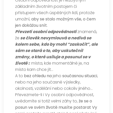
Osobní odpovědnost je nezbytným
základním životním postojem či
přístupem všech úspěšných lidí, protože
umožní,
aby se stalo možným vše, o čem
jen dokážou snít
.
Převzetí
osobní odpovědnosti
znamená,
že
se člověk nevymlouvá a nedívá se
kolem sebe, kdo by mohl “zaskočit”, ale
sám se stará o to, aby uskutečnil
změny, o které usiluje a posunul se v
životě
z místa, kde momentálně je, na
místo kam chce jít…
A to
bez ohledu na
jeho
současnou situaci
,
nebo na jeho současné výsledky,
okolnosti, vzdělání nebo cokoliv jiného…
Převezmete-li i Vy osobní odpovědnost,
uvědomíte si totiž velmi záhy to,
že se o
posun ve svém životě musíte postarat Vy