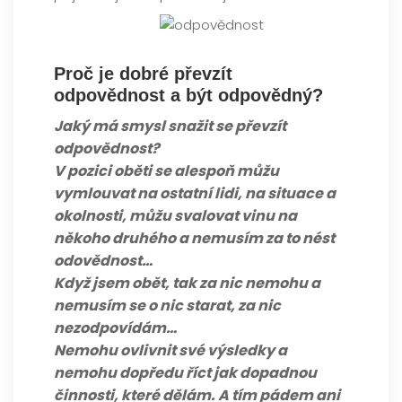
Proč je dobré převzít
odpovědnost a být odpovědný?
Jaký má smysl snažit se převzít
odpovědnost?
V pozici oběti se alespoň můžu
vymlouvat na ostatní lidi, na situace a
okolnosti, můžu svalovat vinu na
někoho druhého a nemusím za to nést
odovědnost…
Když jsem obět, tak za nic nemohu a
nemusím se o nic starat, za nic
nezodpovídám…
Nemohu ovlivnit své výsledky a
nemohu dopředu říct jak dopadnou
činnosti, které dělám.
A tím pádem ani