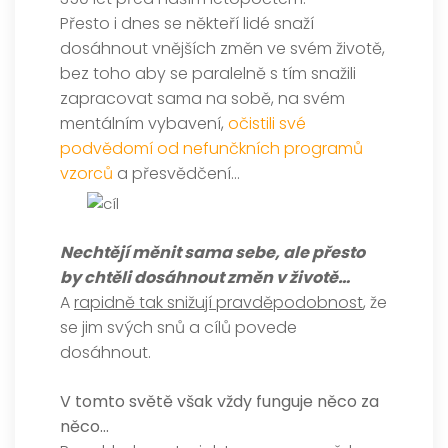
Přesto i dnes se někteří lidé snaží
dosáhnout vnějších změn ve svém životě,
bez toho aby se paralelně s tím snažili
zapracovat sama na sobě, na svém
mentálním vybavení,
očistili své
podvědomí od nefunčkních programů
vzorců
a přesvědčení…
Nechtějí měnit sama sebe, ale přesto
by chtěli dosáhnout změn v životě…
A
rapidně tak snižují pravděpodobnost
, že
se jim svých snů a cílů povede
dosáhnout.
V tomto světě však vždy funguje něco za
něco…