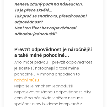
nenesu žádný podíl na následcích.
To je přece skvělé…
Tak proč se snažit o to, převzít osobní
odpovědnost?
Není ten život bez odpovědnosti
náhodou jednodušší?
Převzít odpovědnost je náročnější
a také méně pohodlné…
Ano, máte pravdu – převzít odpovědnost
je složitější, náročnější a také méně
pohodlné… V mnoha případech to
nahání hrůzu
.
Nejspíše je mnohem jednodušší
neprojevovat žádnou odpovědnost, díky
čemuž na nás nikdo v ničem nebude
spoléhat a my budeme kompletně z