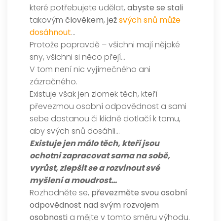
které potřebujete udělat,
abyste se stali
takovým
člověkem
,
jež
svých snů může
dosáhnout
…
Protože popravdě – všichni mají nějaké
sny, všichni si něco přejí…
V tom není nic vyjímečného ani
zázračného.
Existuje však jen zlomek těch, kteří
převezmou osobní odpovědnost a sami
sebe dostanou či klidně dotlačí k tomu,
aby svých snů dosáhli…
Existuje jen málo těch, kteří jsou
ochotni zapracovat sama na sobě,
vyrůst, zlepšit se a rozvinout své
myšlení a moudrost…
Rozhodněte se,
převezměte svou osobní
odpovědnost nad svým rozvojem
osobnosti
a mějte v tomto směru výhodu.