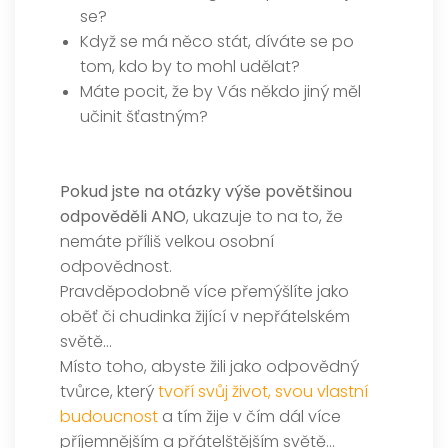
se?
Když se má něco stát, díváte se po
tom, kdo by to mohl udělat?
Máte pocit, že by Vás někdo jiný měl
učinit šťastným?
Pokud jste na otázky výše povětšinou
odpověděli ANO
, ukazuje to na to, že
nemáte příliš velkou osobní
odpovědnost.
Pravděpodobně více přemýšlíte jako
oběť či chudinka žijící v nepřátelském
světě…
Místo toho, abyste žili jako odpovědný
tvůrce, který
tvoří svůj život, svou vlastní
budoucnost
a tím žije v čím dál více
příjemnějším a přátelštějším světě…