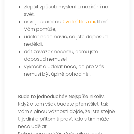
zlepšit způsob myšlení a nazírání na
svět,
osvojit si určitou
životní filozofii
, která
Vám pomůže,
udělat něco navíc, co jste doposud
nedělali,
dát závazek něčemu, čemu jste
doposud nemuseli,
vykročit a udělat něco, co pro Vás
nemusí být úplně pohodlné…
Bude to jednoduché? Nejspíše nikoliv…
Když o tom však budete přemýšlet, tak
Vám s plnou vážností dojde, že jste stejně
ti jediní a přitom ti praví, kdo s tím může
něco udělat…
Pokud jsou pro Vás Vaše cíle a jejich