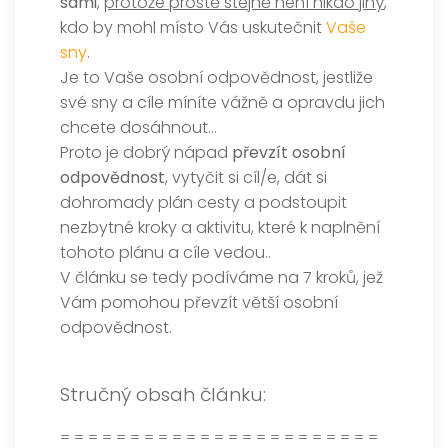
sami
,
protože prostě stejně není nikdo jiný
,
kdo by mohl místo Vás uskutečnit
Vaše
sny
.
Je to Vaše osobní odpovědnost, jestliže
své sny a cíle míníte vážně a opravdu jich
chcete dosáhnout…
Proto je dobrý nápad
převzít osobní
odpovědnost
, vytyčit si cíl/e, dát si
dohromady plán cesty a podstoupit
nezbytné kroky a aktivitu, které k naplnění
tohoto plánu a cíle vedou..
V článku se tedy podíváme na 7 kroků, jež
Vám pomohou převzít větší osobní
odpovědnost.
Stručný obsah článku:
= = = = = = = = = = = = = = = = = = = = = = =