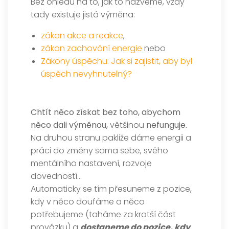
Bez ohledu na to, jak to nazveme, vždy
tady existuje jistá výměna:
zákon akce a reakce
,
zákon zachování energie
nebo
Zákony úspěchu: Jak si zajistit, aby byl
úspěch nevyhnutelný?
Chtít něco získat bez toho, abychom
něco dali výměnou,
většinou
nefunguje.
Na druhou stranu pakliže dáme energii a
práci do změny sama sebe, svého
mentálního nastavení, rozvoje
dovedností…
Automaticky se tím přesuneme z pozice,
kdy v něco doufáme a něco
potřebujeme (taháme za kratší část
provázku) a
dostaneme do pozice, kdy