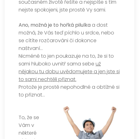
současném životě řešíte a nejspíše s tím
nejste spokojeni, jste prostě Vy sami.
Ano, možná je to hořká pilulka
a dost
možná, že Vás teď píchlo u srdce, nebo
se cítíte rozčarováni či dokonce
naštvaní…
Nicméně to jen poukazuje na to, že si to
sami hluboko uvnitř sama sebe
už
nějakou tu dobu uvědomujete a jen jste si
to sami nechtěli přiznat.
Protože je prostě nepohodlné a obtížné si
to přiznat…
To, že se
Vám v
některé