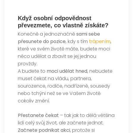
Když osobní odpovědnost
převezmete, co vlastně získáte?
Konečně a jednoznačně
sami sebe
přesunete do pozice
, kdy s tím
trápením
,
které ve svém životě máte, budete moci
něco udělat a zbavit se jej jednou
provždy.
A budete to
moci udělat hned
, nebudete
muset čekat na vládu, partnera,
sourozence, rodiče, nadřízené, sousedy
nebo tchýni než se ve Vašem životě
cokoliv změní.
Přestanete čekat
– tak jak to dělá většina
lidí celý svůj život, ale začnete jednat.
Začnete podnikat akci
, protože si