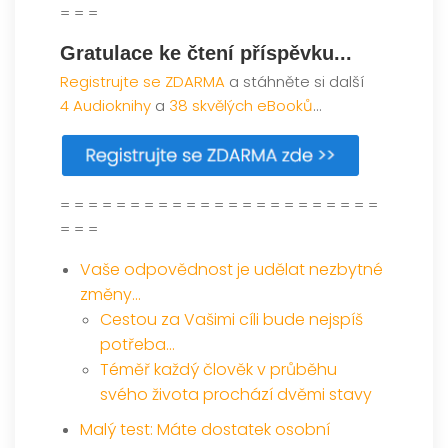
= = =
Gratulace ke čtení příspěvku...
Registrujte se ZDARMA
a stáhněte si další
4 Audioknihy
a
38 skvělých eBooků
...
= = = = = = = = = = = = = = = = = = = = = = =
= = =
Vaše odpovědnost je udělat nezbytné
změny…
Cestou za Vašimi cíli bude nejspíš
potřeba…
Téměř každý člověk v průběhu
svého života prochází dvěmi stavy
Malý test: Máte dostatek osobní