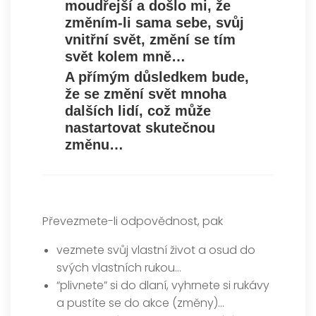
moudřejší a došlo mi, že
změním-li sama sebe, svůj
vnitřní svět, změní se tím
svět kolem mně…
A přímým důsledkem bude,
že se změní svět mnoha
dalších lidí, což může
nastartovat skutečnou
změnu…
Převezmete-li odpovědnost, pak
vezmete svůj vlastní život a osud do
svých vlastních rukou…
“plivnete” si do dlaní, vyhrnete si rukávy
a pustíte se do akce (změny)…