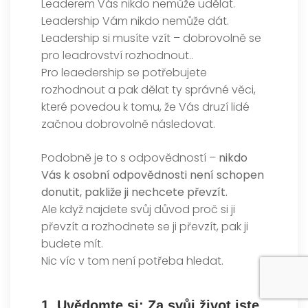
Leaderem Vás nikdo nemůže udělat.
Leadership Vám nikdo nemůže dát.
Leadership si musíte vzít – dobrovolně se
pro leadrovství rozhodnout..
Pro leaedership se potřebujete
rozhodnout a pak dělat ty správné věci,
které povedou k tomu, že Vás druzí lidé
začnou dobrovolně následovat.
Podobně je to s odpovědností –
nikdo
Vás k osobní odpovědnosti není schopen
donutit, pakliže ji nechcete převzít.
Ale když najdete svůj důvod proč si ji
převzít a rozhodnete se ji převzít, pak ji
budete mít.
Nic víc v tom není potřeba hledat.
1. Uvědomte si: Za svůj život jste