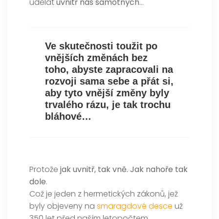
udělat
uvnitř nás samotných
…
Ve skutečnosti toužit po
vnějších změnách bez
toho, abyste zapracovali na
rozvoji sama sebe a přát si,
aby tyto vnější změny byly
trvalého rázu, je tak trochu
bláhové…
Protože
jak uvnitř, tak vně. Jak nahoře tak
dole
.
Což je jeden z hermetických zákonů, jež
byly objeveny na
smaragdové desce
už
350 let před naším letopočtem.