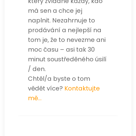
který zvládne každý, kdo
má sen a chce jej
naplnit. Nezahrnuje to
prodávání a nejlepší na
tom je, že to nevezme ani
moc času – asi tak 30
minut soustředěného úsilí
/ den.
Chtěl/a byste o tom
vědět více?
Kontaktujte
mě…