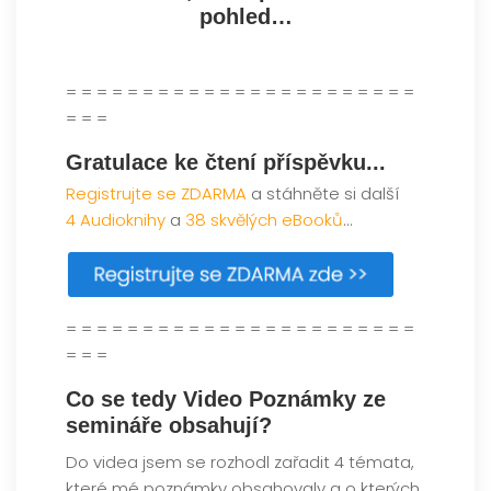
pohled…
= = = = = = = = = = = = = = = = = = = = = = =
= = =
Gratulace ke čtení příspěvku...
Registrujte se ZDARMA
a stáhněte si další
4 Audioknihy
a
38 skvělých eBooků
...
= = = = = = = = = = = = = = = = = = = = = = =
= = =
Co se tedy Video Poznámky ze
semináře obsahují?
Do videa jsem se rozhodl zařadit 4 témata,
které mé poznámky obsahovaly a o kterých