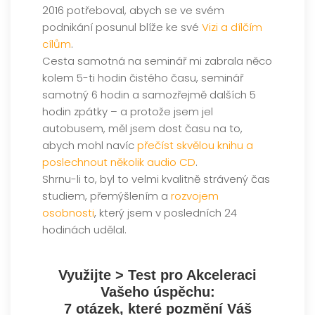
2016 potřeboval, abych se ve svém
podnikání posunul blíže ke své
Vizi a dílčím
cílům
.
Cesta samotná na seminář mi zabrala něco
kolem 5-ti hodin čistého času, seminář
samotný 6 hodin a samozřejmě dalších 5
hodin zpátky – a protože jsem jel
autobusem, měl jsem dost času na to,
abych mohl navíc
přečíst skvělou knihu a
poslechnout několik audio CD
.
Shrnu-li to, byl to velmi kvalitně strávený čas
studiem, přemýšlením a
rozvojem
osobnosti
, který jsem v posledních 24
hodinách udělal.
Využijte > Test pro Akceleraci
Vašeho úspěchu:
7 otázek, které pozmění Váš