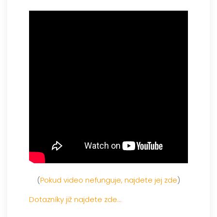
.
(
Pokud video nefunguje, najdete jej zde
)
Dotazníky již najdete zde…