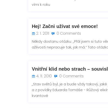
vími k roku
Hej! Začni užívat své emoce!
2. 1. 2011
0 Comments
Někdy dostanu otázku: „Přál jsem si tuto vě
ažlivosti nepracuje tak, jak má.“ Tato otáz
Vnitřní klid nebo strach – souvis
4. 11. 2010
0 Comments
„Stav světů byl, je a bude vždy takový, jaké
a z povídky Eduarda Tomáše - Růžový elixír
kvantové