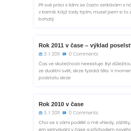
Při své práci s lidmi se často setkávám s n
v karmě. Když tady trpím, musel jsem si to 
bohatý
Rok 2011 v čase – výklad poselst
3. 1. 2011
0 Comments
Čas ve skutečnosti neexistuje. Byl důležito
ze dualitní svět, skrze fyzická těla. V mom
podstatu skrze
Rok 2010 v čase
3. 1. 2011
0 Comments
Chci se s vámi podělit o mé vhledy, zážitky
em setrvávání v čase a příchodem nového 