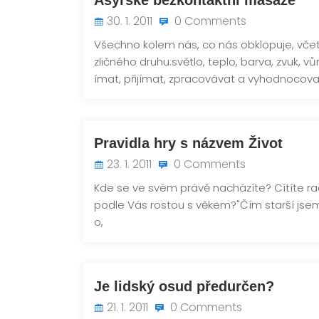
Asyrské bezkontaktní masáže
30. 1. 2011
0 Comments
Všechno kolem nás, co nás obklopuje, včet
zličného druhu:světlo, teplo, barva, zvuk, v
ímat, přijímat, zpracovávat a vyhodnocova
Pravidla hry s názvem Život
23. 1. 2011
0 Comments
Kde se ve svém právě nacházíte? Cítíte ra
podle Vás rostou s věkem?"Čím starší jsem
o,
Je lidský osud předurčen?
21. 1. 2011
0 Comments