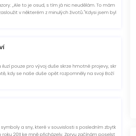
ázory: „Ale to je osud, s tím já nic neudělám. To mám
zasloužit v některém z minulých životů."Kdysi jsem byl
ví
u iluzí pouze pro vývoj duše skrze hmotné projevy, skr
entě, kdy se naše duše opět rozpomněly na svoji Boží
, symboly a sny, které v souvislosti s posledním zbytk
roku 2011 ke mně přicházely. Zprvu začínám poselst