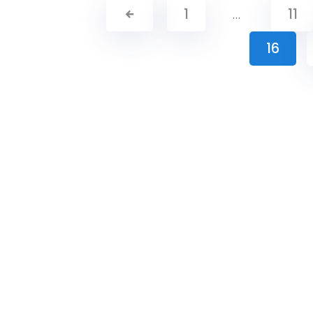
1
…
11
16