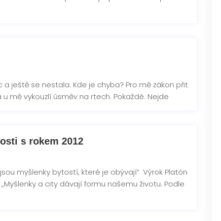
c a ještě se nestala. Kde je chyba? Pro mě zákon přit
ka u mě vykouzlí úsměv na rtech. Pokaždé. Nejde
losti s rokem 2012
 jsou myšlenky bytostí, které je obývají“ Výrok Platón
 „Myšlenky a city dávají formu našemu životu. Podle